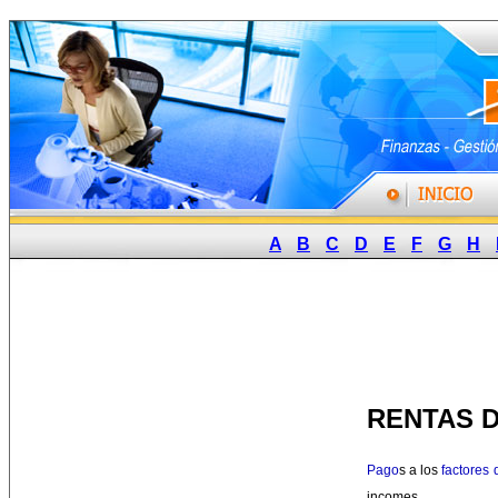
A
B
C
D
E
F
G
H
RENTAS 
Pago
s a los
factores
incomes.