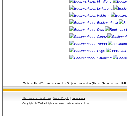
Weitere Begriffe :
internationales Projekt
| 
derivative (Finanz-)Instrumente
| 
BfB
Thematische Gliederung
| 
Unser Projekt
| 
Impressum
Copyright © 2009 All rights reserved.
Wirtschaftslexikon