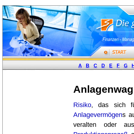
A
B
C
D
E
F
G
Anlagenwag
Risiko
, das sich 
Anlagevermögen
s a
veralten oder a