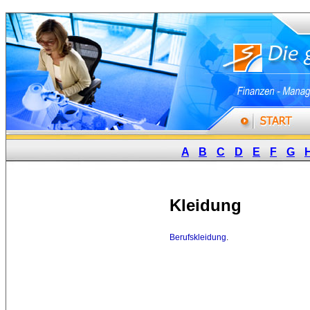
A
B
C
D
E
F
G
Kleidung
Berufskleidung
.