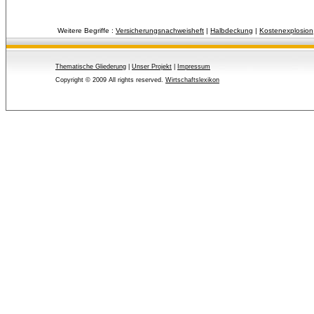
Weitere Begriffe :
Versicherungsnachweisheft
| 
Halbdeckung
| 
Kostenexplosion
Thematische Gliederung
| 
Unser Projekt
| 
Impressum
Copyright © 2009 All rights reserved.
Wirtschaftslexikon