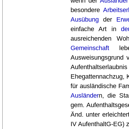
wenn der
Ausländer
besondere
Arbeitser
Ausübung
der 
Erwe
einfache Art in
de
ausreichenden Woh
Gemeinschaft
leben
Ausweisungsgrund v
Aufenthaltserla
Ehegattennachzug, K
für ausländische Fa
Ausländer
n, die Sta
gem. Aufenthaltsges
Änd. unter erleichte
IV AufenthaltG-EG) z