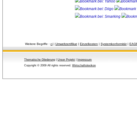
Weitere Begriffe :
ci
| 
Umweltzertifikat
| 
Einzelkosten
| 
Systemkonformität
| 
EAG
Thematische Gliederung
| 
Unser Projekt
| 
Impressum
Copyright © 2009 All rights reserved.
Wirtschaftslexikon