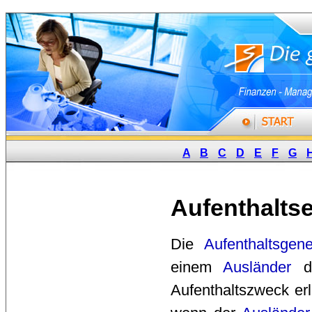
A
B
C
D
E
F
G
Aufenthaltse
Die 
Aufenthaltsgen
einem
Ausländer
de
Aufenthaltszweck erl