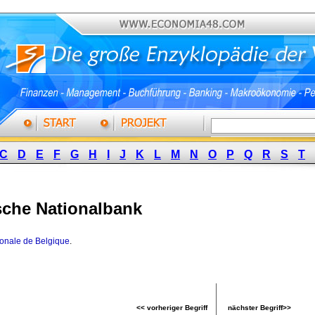
C
D
E
F
G
H
I
J
K
L
M
N
O
P
Q
R
S
T
sche Nationalbank
onale de Belgique
.
<< vorheriger Begriff
nächster Begriff>>