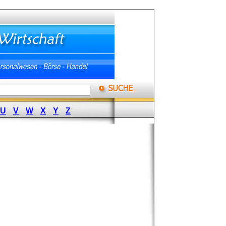
U
V
W
X
Y
Z