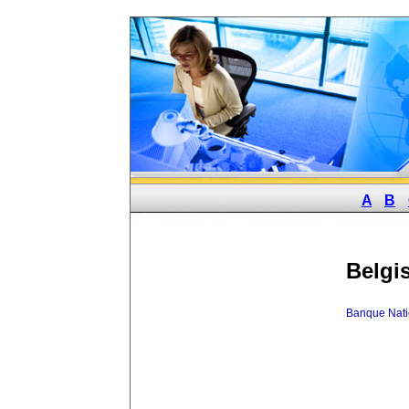
A
B
Belgi
Banque Nati