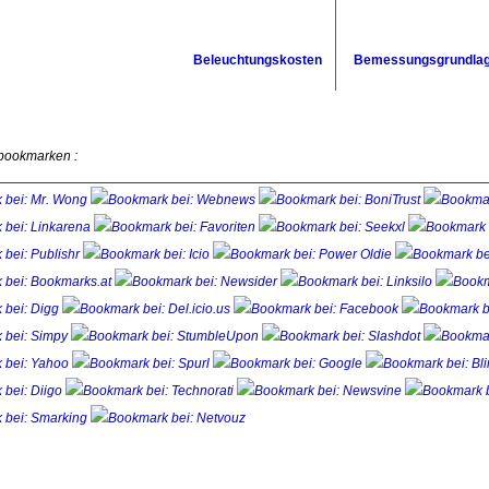
Beleuchtungskosten
Bemessungsgrundla
 bookmarken :