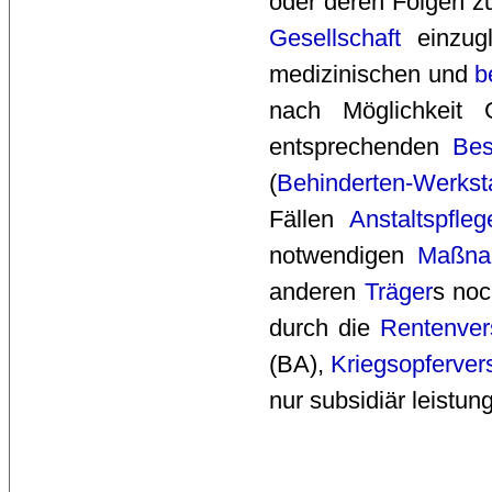
oder deren Folgen zu
Gesellschaft
einzugl
medizinischen und
b
nach Möglichkeit 
entsprechenden 
Bes
(
Behinderten-Werksta
Fällen
Anstaltspfleg
notwendigen
Maßna
anderen
Träger
s noc
durch die 
Rentenver
(BA), 
Kriegsopferver
nur subsidiär leistungs