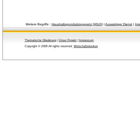
Weitere Begriffe :
Haushaltsgrundsätzegesetz (HGrG)
| 
Auswärtiger Dienst
| 
Int
Thematische Gliederung
| 
Unser Projekt
| 
Impressum
Copyright © 2009 All rights reserved.
Wirtschaftslexikon