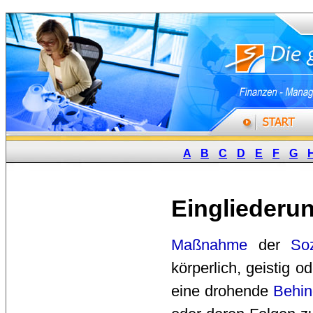
A
B
C
D
E
F
G
Eingliederun
Maßnahme
der 
Soz
körperlich, geistig o
eine drohende
Behin