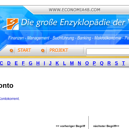
C
D
E
F
G
H
I
J
K
L
M
N
O
P
Q
R
S
T
onto
Kontokorrent
.
<< vorheriger Begriff
nächster Begriff>>