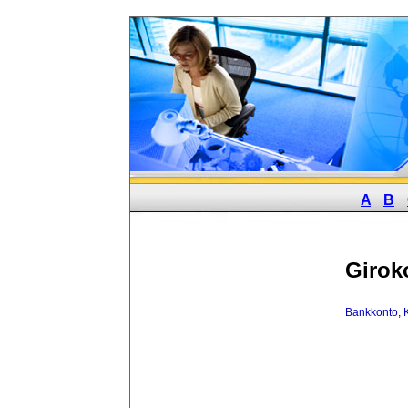
A
B
Girok
Bankkonto
,