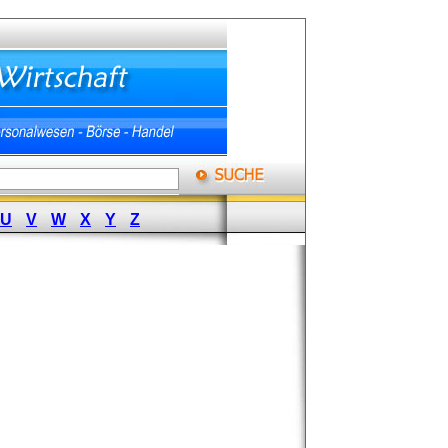
U
V
W
X
Y
Z