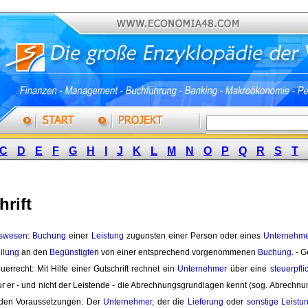
C
D
E
F
G
H
I
J
K
L
M
N
O
P
Q
R
S
T
rift
swesen
:
Buchung
einer 
Leistung
zugunsten einer Person oder eines 
Unternehm
eilung
an den 
Begünstigte
n von einer entsprechend vorgenommenen
Buchung
. - 
uerrecht: Mit Hilfe einer Gutschrift rechnet ein 
Unternehmer
über eine 
steuerpfli
r er - und nicht der Leistende - die Abrechnungsgrundlagen kennt (sog. Abrechnungs
nden Voraussetzungen: Der 
Unternehmer
, der die
Lieferung
oder 
sonstige Leistu