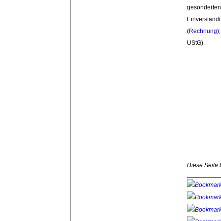
gesondert
Einverständn
(
Rechnung
)
UStG).
Diese Seite