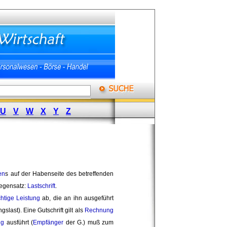
U
V
W
X
Y
Z
en
s auf der Habenseite des betreffenden
Gegensatz:
Lastschrift
.
chtige
Leistung
ab, die an ihn ausgeführt 
last). Eine Gutschrift gilt als
Rechnung
ng
ausführt (
Empfänger
der G.) muß zum 