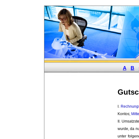
A
B
Gutsch
I. 
Rechnung
Kontos;
Mitt
II. Umsatzste
wurde, da nu
unter folge