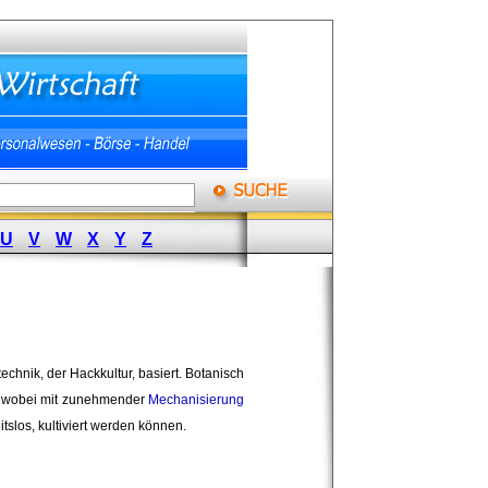
U
V
W
X
Y
Z
hnik, der Hackkultur, basiert. Botanisch 
), wobei mit zunehmender
Mechanisierung
itslos, kultiviert werden können.