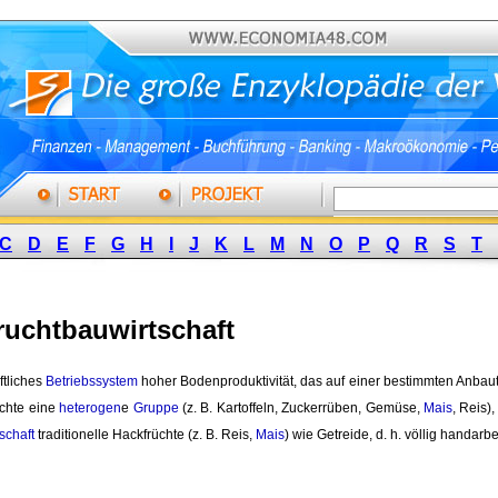
C
D
E
F
G
H
I
J
K
L
M
N
O
P
Q
R
S
T
ruchtbauwirtschaft
tliches 
Betriebssystem
hoher Bodenproduktivität, das auf einer bestimmten Anbautec
üchte eine
heterogen
e
Gruppe
(z. B. Kartoffeln, Zuckerrüben, Gemüse, 
Mais
, Reis
schaft
traditionelle Hackfrüchte (z. B. Reis, 
Mais
) wie Getreide, d. h. völlig handarbe