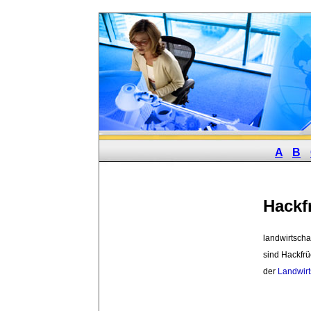
A
B
Hackf
landwirtschaf
sind Hackfr
der 
Landwirt