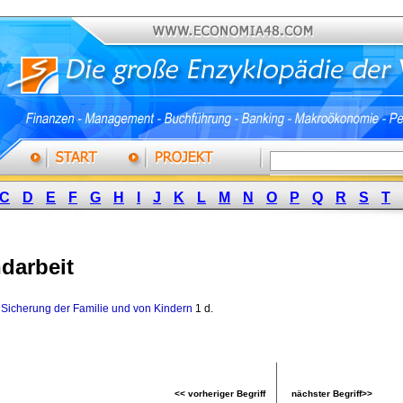
C
D
E
F
G
H
I
J
K
L
M
N
O
P
Q
R
S
T
darbeit
,
Sicherung der Familie und von Kindern
1 d. 
<< vorheriger Begriff
nächster Begriff>>