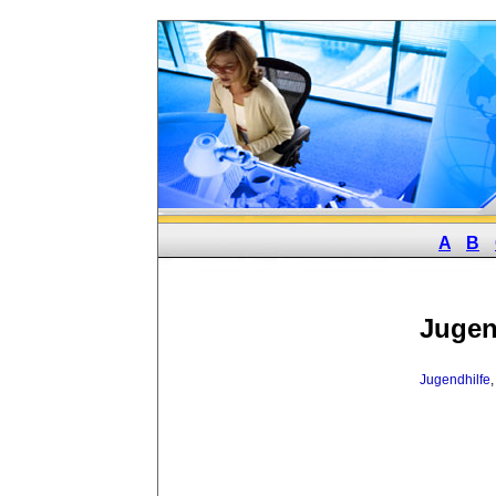
A
B
Jugen
Jugendhilfe