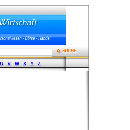
U
V
W
X
Y
Z