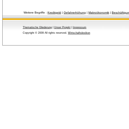
Weitere Begriffe :
Kreditgeld
| 
Gefahrerhöhung
| 
Makroökonomik
| 
Beschäftigun
Thematische Gliederung
| 
Unser Projekt
| 
Impressum
Copyright © 2009 All rights reserved.
Wirtschaftslexikon