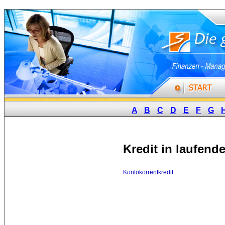
A
B
C
D
E
F
G
Kredit in laufen
Kontokorrentkredit
.