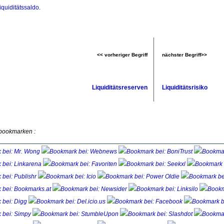
iquiditätssaldo
.
<< vorheriger Begriff
nächster Begriff>>
Liquiditätsreserven
Liquiditätsrisiko
 bookmarken :