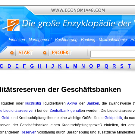
C
D
E
F
G
H
I
J
K
L
M
N
O
P
Q
R
S
T
ditätsreserven der Geschäftsbanken
liquiden oder 
kurzfristig
liquidierbaren 
Aktiva
der 
Banken
, die zwangsweise (
ie Liquiditätsreserven
) bei der
Zentralbank
gehalt
en werden. Die Liquiditätsreserv
n
Geld
- und Kreditschöpfungstheorie eine wichtige Größe für die
Geldpolitik
, da na
reserven der Geschäftsbanken einen Kreditschöpfungsprozeß einleiten, der e
vorhandenen
Reserven
vollständig durch Barabhebung und zusätzliche Mindestres