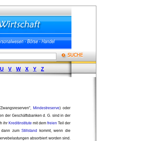
U
V
W
X
Y
Z
"Zwangsreserven",
Mindestreserve
) oder
en der Geschäftsbanken d. G. sind in der
ch ihr
Kreditinstitute
mit dem 
freien
Teil der 
rst dann zum
Stillstand
kommt, wenn die 
ervebelastungen absorbiert worden sind. 