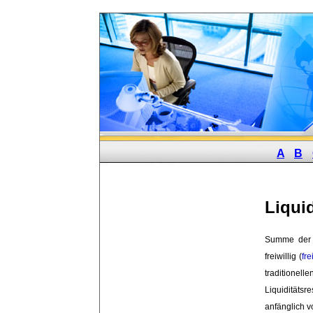
A
B
Liqui
Summe der 
freiwillig (
fre
traditionelle
Liquiditäts
anfänglich 