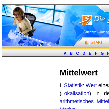
A
B
C
D
E
F
G
Mittelwert
I. 
Statistik
:
Wert
eine
(
Lokalisation
) in d
arithmetisches Mitte