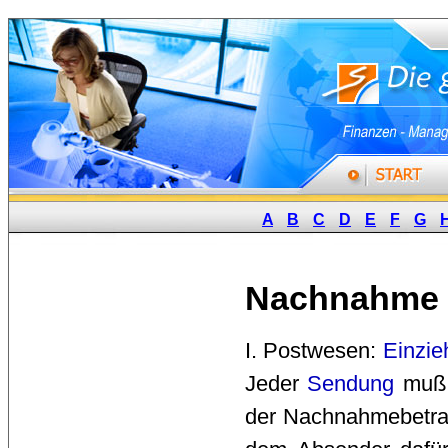
A
B
C
D
E
F
G
Nachnahme
I. Postwesen: 
Einzie
Jeder
Sendung
muß e
der Nachnahmebetrag