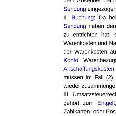
dem Absender dafü
Sendung
eingezogen 
II. 
Buchung
: Da be
Sendung
neben den 
zu entrichten hat,
Warenkosten und N
der Warenkosten au
Konto
Warenbezugs
Anschaffungskosten
müssen im Fall (2)
wieder zusammengef
III. Umsatzsteuerre
gehört zum
Entgelt
Zahlkarten- oder Po