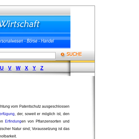
U
V
W
X
Y
Z
chtung vom Patentschutz ausgeschlossen 
erfügung
, der, soweit er möglich ist, den
ren
Erfindung
en von Pflanzensorten und
ischer Natur sind; Voraussetzung ist das 
holbarkeit.