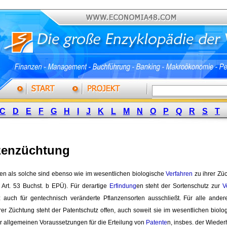
C
D
E
F
G
H
I
J
K
L
M
N
O
P
Q
R
S
T
zenzüchtung
en als solche sind ebenso wie im wesentlichen biologische 
Verfahren
zu ihrer Zü
, Art. 53 Buchst. b EPÜ). Für derartige
Erfindung
en steht der Sortenschutz zur
V
z auch für gentechnisch veränderte Pflanzensorten ausschließt. Für alle ande
rer Züchtung steht der Patentschutz offen, auch soweit sie im wesentlichen biolog
r allgemeinen Voraussetzungen für die Erteilung von
Patente
n, insbes. der Wieder