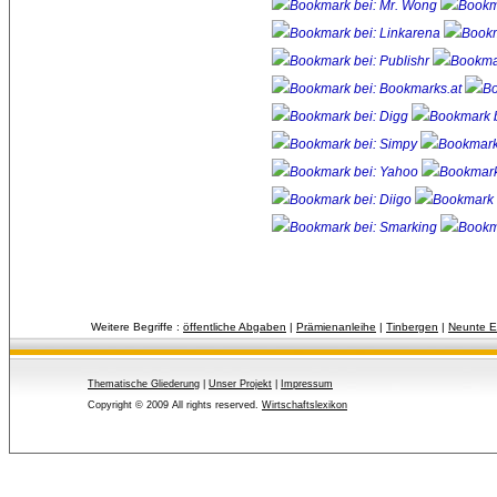
Weitere Begriffe :
öffentliche Abgaben
| 
Prämienanleihe
| 
Tinbergen
| 
Neunte EG
Thematische Gliederung
| 
Unser Projekt
| 
Impressum
Copyright © 2009 All rights reserved.
Wirtschaftslexikon