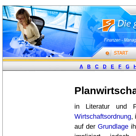
A
B
C
D
E
F
G
Planwirtscha
in Literatur und P
Wirtschaftsordnung
,
auf der 
Grundlage
ih