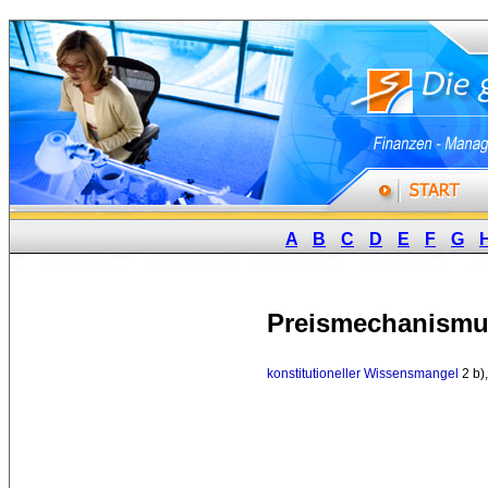
A
B
C
D
E
F
G
Preismechanism
konstitutioneller Wissensmangel
2 b),