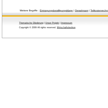
Weitere Begriffe :
Eintragungsbewilligungsklage
| 
Gewahrsam
| 
Teilkostenrech
Thematische Gliederung
| 
Unser Projekt
| 
Impressum
Copyright © 2009 All rights reserved.
Wirtschaftslexikon