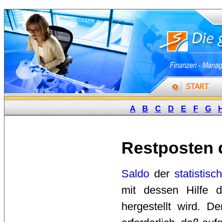
A
B
C
D
E
F
G
Restposten 
Saldo
der 
statistisch
mit dessen Hilfe 
hergestellt wird. D