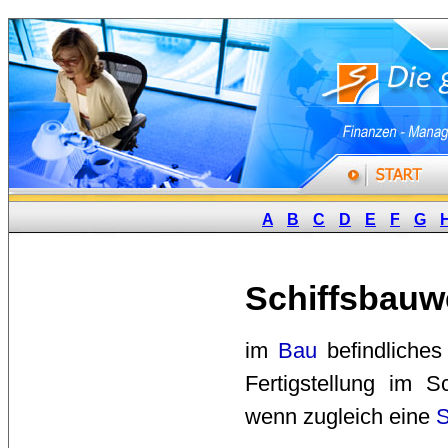
A
B
C
D
E
F
G
Schiffsbauw
im 
Bau
befindliches
Fertigstellung im Sc
wenn zugleich eine
S