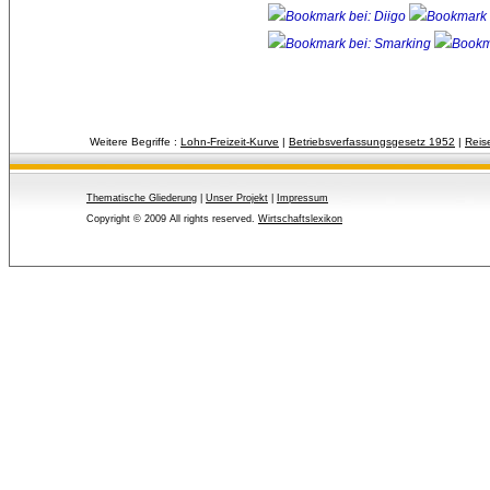
Weitere Begriffe :
Lohn-Freizeit-Kurve
| 
Betriebsverfassungsgesetz 1952
| 
Reis
Thematische Gliederung
| 
Unser Projekt
| 
Impressum
Copyright © 2009 All rights reserved.
Wirtschaftslexikon