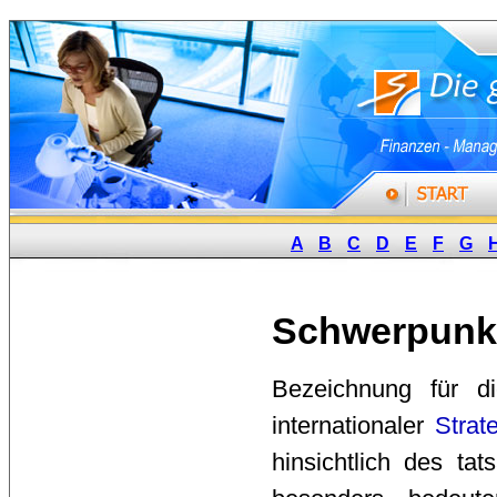
A
B
C
D
E
F
G
Schwerpunk
Bezeichnung für d
internationaler
Strat
hinsichtlich des tat