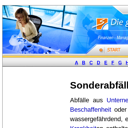
A
B
C
D
E
F
G
Sonderabfäl
Abfälle aus 
Untern
Beschaffenheit
oder 
wassergefährdend, e