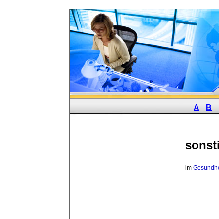
A
B
sonst
im 
Gesundhe