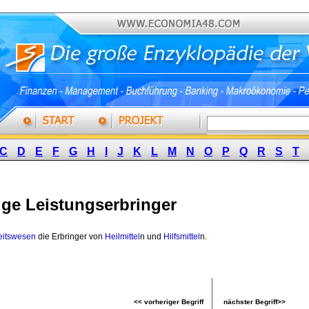
C
D
E
F
G
H
I
J
K
L
M
N
O
P
Q
R
S
T
ige Leistungserbringer
itswesen
die Erbringer von 
Heilmittel
n und
Hilfsmittel
n.
<< vorheriger Begriff
nächster Begriff>>