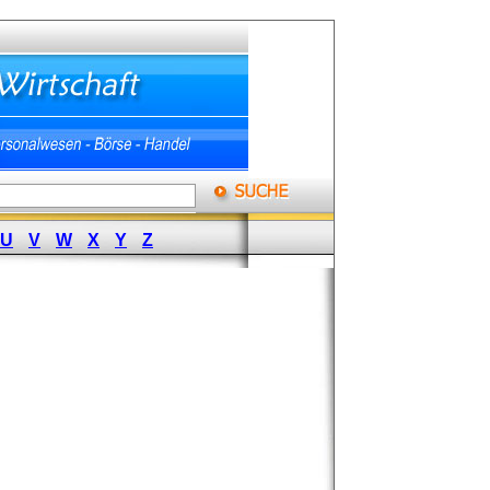
U
V
W
X
Y
Z