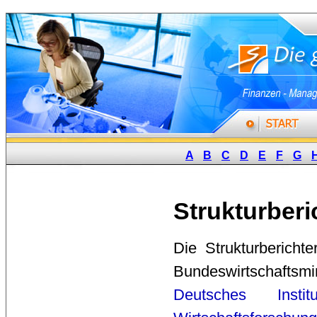
A
B
C
D
E
F
G
Strukturberi
Die Strukturberichte
Bundeswirtschafts
Deutsches Instit