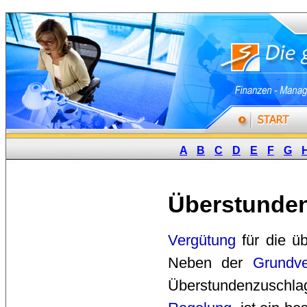
A
B
C
D
E
F
G
Überstunde
Vergütung
für die üb
Neben der
Grundve
Überstundenzuschlag