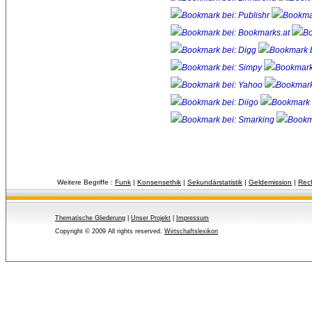
Weitere Begriffe :
Funk
| 
Konsensethik
| 
Sekundärstatistik
| 
Geldemission
| 
Rec
Thematische Gliederung
| 
Unser Projekt
| 
Impressum
Copyright © 2009 All rights reserved.
Wirtschaftslexikon