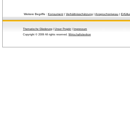
Weitere Begriffe :
Konsument
| 
Verhältnisschätzung
| 
Anspruchsniveau
| 
Erfüll
Thematische Gliederung
| 
Unser Projekt
| 
Impressum
Copyright © 2009 All rights reserved.
Wirtschaftslexikon