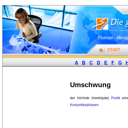
A
B
C
D
E
F
G
Umschwung
der höchste (niedrigste) 
Punkt
ein
Konjunkturphasen
.