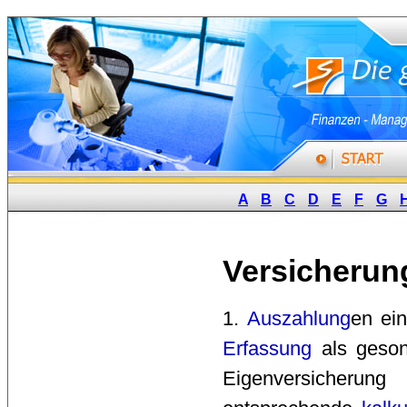
A
B
C
D
E
F
G
Versicherun
1. 
Auszahlung
en ei
Erfassung
als geson
Eigenversicher