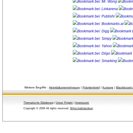
Weitere Begriffe :
Heimfallunternehmung
| 
Prämienbrief
| 
Kurtage
| 
Blackboard-A
Thematische Gliederung
| 
Unser Projekt
| 
Impressum
Copyright © 2009 All rights reserved.
Wirtschaftslexikon