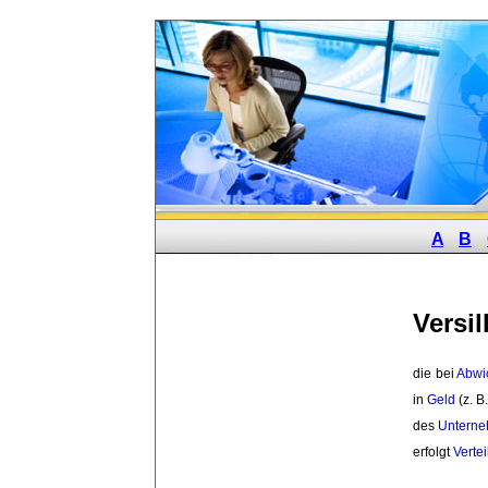
A
B
Versi
die bei 
Abwi
in 
Geld
(z. B
des 
Untern
erfolgt 
Verte