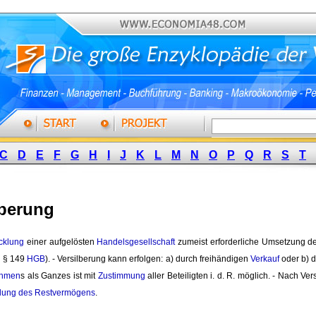
C
D
E
F
G
H
I
J
K
L
M
N
O
P
Q
R
S
T
lberung
cklung
einer aufgelösten 
Handelsgesellschaft
zumeist erforderliche Umsetzung d
. § 149 
HGB
). - Versilberung kann erfolgen: a) durch freihändigen
Verkauf
oder b) d
ehmen
s als Ganzes ist mit
Zustimmung
aller Beteiligten i. d. R. möglich. - Nach Ve
ilung des Restvermögens
.