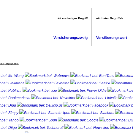
<< vorheriger Begriff
nächster Begriff>>
Versicherungszweig
Versilberungswert
 bookmarken :