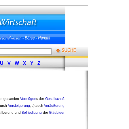
U
V
W
X
Y
Z
es gesamten 
Vermögen
s der
Gesellschaft
urch 
Versteigerung
; c) auch
Veräußerung
rsilberung und 
Befriedigung
der 
Gläubiger