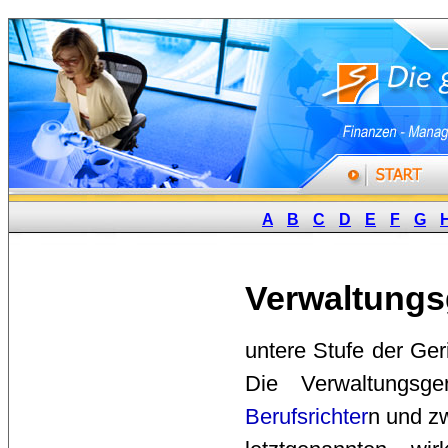
A
B
C
D
E
F
G
Verwaltungs
untere Stufe der Geri
Die Verwaltungsg
Berufsrichter
n und zw