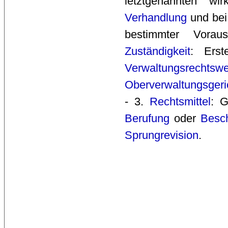
letztgenannten w
Verhandlung
und bei
bestimmter Vora
Zuständigkeit
: Erst
Verwaltungsrechtsw
Oberverwaltungsgeri
- 3.
Rechtsmittel
: 
Berufung
oder 
Besc
Sprungrevision
.