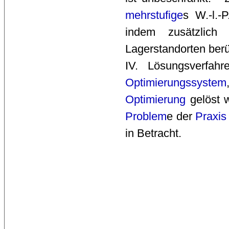
mehrstufige
s W.-l.-
indem zusätzlic
Lagerstandorten berü
IV. Lösungsverfah
Optimierungssystem
Optimierung
gelöst 
Problem
e der
Praxis
in Betracht. 