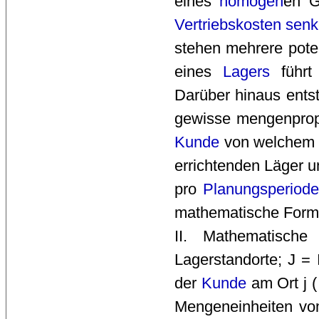
eines
homogen
en G
Vertriebskosten
senk
stehen mehrere poten
eines
Lagers
führt 
Darüber hinaus ents
gewisse mengenprop
Kunde
von welchem
errichtenden Läger u
pro 
Planungsperiod
mathematische Form
II. Mathematische
Lagerstandorte; J =
der
Kunde
am Ort j ( 
Mengeneinheiten vom