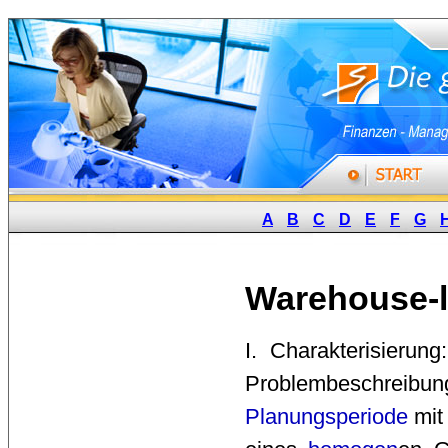
A
B
C
D
E
F
G
Warehouse-l
I. Charakterisierun
Problembeschreibu
Planungsperiode
mit