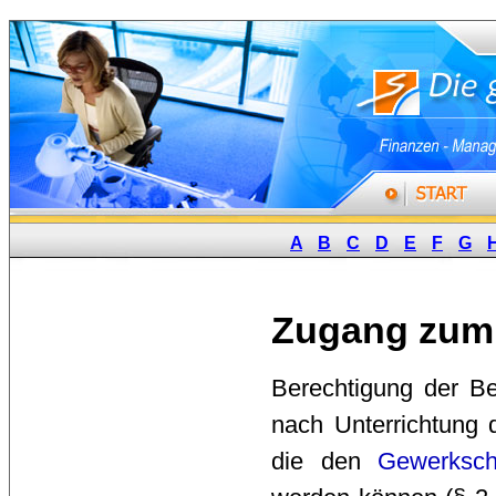
A
B
C
D
E
F
G
Zugang zum 
Berechtigung der Be
nach Unterrichtung 
die den
Gewerksch