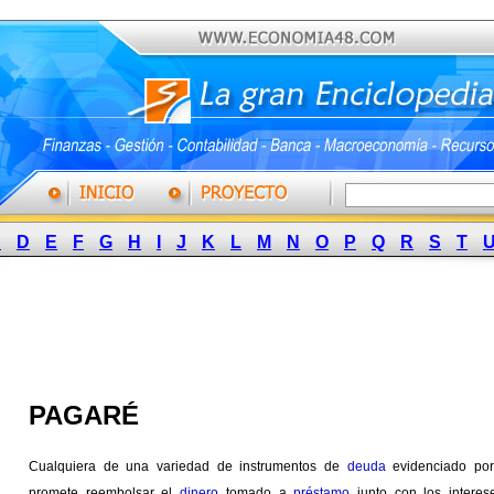
C
D
E
F
G
H
I
J
K
L
M
N
O
P
Q
R
S
T
PAGARÉ
Cualquiera de una variedad de instrumentos de
deuda
evidenciado po
promete reembolsar el
dinero
tomado a
préstamo
junto con los intere