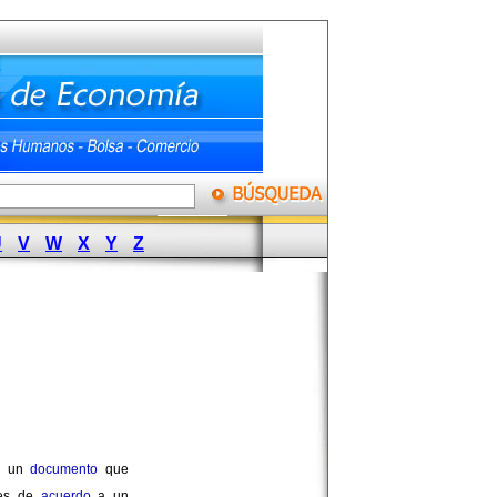
U
V
W
X
Y
Z
r un
documento
que
ses de
acuerdo
a un