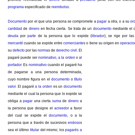
programa
especificado de
reembolso
.
Documento
por el que una persona se compromete a
pagar
a otra, o a su
or
cantidad
de
dinero
en fecha cierta. Se trata de un
documento
mediante el 
deuda
por
parte
de la persona que lo expide (
librador
); se rige por la
mercantil
cuando se expide entre
comerciante
s o tiene su origen en
operacio
su
defecto
por las
norma
s de
derecho civil
. El
pagaré puede ser
nominativo
,
a la orden
o
al
portador
. Es
nominativo
cuando el pagaré ha
de pagarse a una persona determinada,
cuyo nombre figura en el
documento
o
título
valor
. El pagaré
a la orden
es un
documento
mediante el cual la persona que lo expide se
obliga a
pagar
una cierta
suma
de
dinero
a
la persona que designe el
acreedor
a favor
del cual se expide el
documento
, o a la
persona que a través de sucesivos
endoso
s
sea el último
titular
del mismo; los
pagarés a