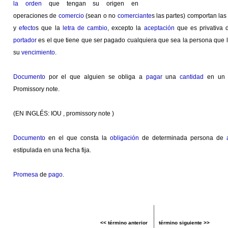
la orden
que tengan su origen en
operaciones de
comercio
(sean o no
comerciante
s las partes) comportan la
y
efecto
s que la
letra de cambio
, excepto la
aceptación
que es privativa 
portador
es el que tiene que ser pagado cualquiera que sea la persona que 
su
vencimiento
.
Documento
por el que alguien se obliga a
pagar
una
cantidad
en u
Promissory note.
(EN INGLÉS: IOU , promissory note )
Documento
en el que consta la
obligación
de determinada persona de
estipulada en una fecha fija.
Promesa
de
pago
.
<< término anterior
término siguiente >>