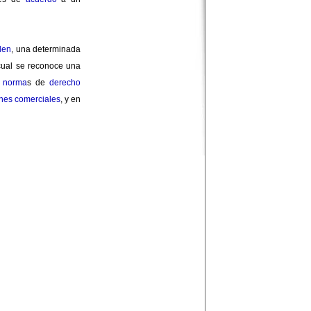
den
, una determinada
cual se reconoce una
s
norma
s de
derecho
nes comerciales
, y en