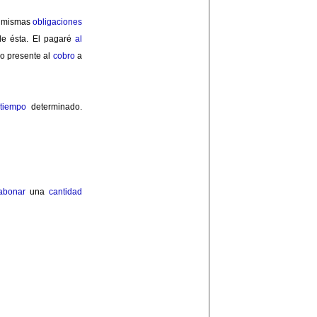
s mismas
obligaciones
de ésta. El pagaré
al
lo presente al
cobro
a
n
tiempo
determinado.
abonar
una
cantidad