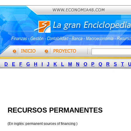
C
D
E
F
G
H
I
J
K
L
M
N
O
P
Q
R
S
T
RECURSOS PERMANENTES
(En inglés: permanent sources of financing )