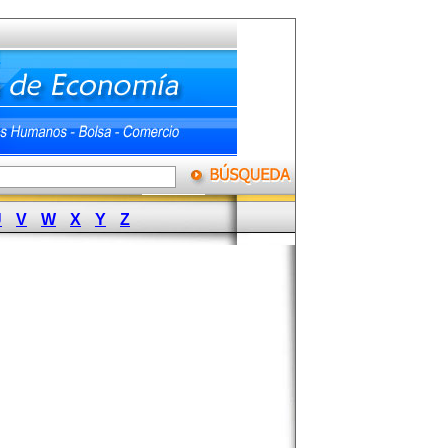
U
V
W
X
Y
Z