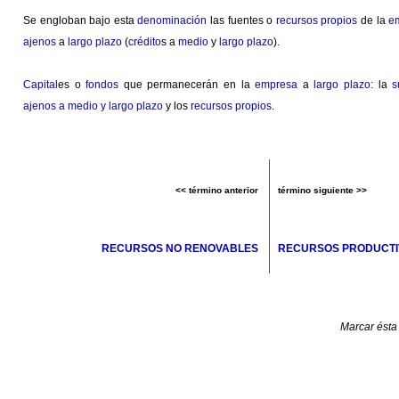
Se engloban bajo esta
denominación
las fuentes o
recursos propios
de la
e
ajenos
a
largo plazo
(
crédito
s a
medio
y
largo plazo
).
Capital
es o
fondos
que permanecerán en la
empresa
a
largo plazo
: la
s
ajenos a medio y largo plazo
y los
recursos propios
.
<< término anterior
término siguiente >>
RECURSOS NO RENOVABLES
RECURSOS PRODUCTI
Marcar ésta