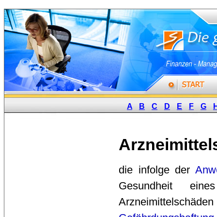
A
B
C
D
E
F
G
Arzneimitte
die infolge der 
Anw
Gesundheit eine
Arzneimittelschäd