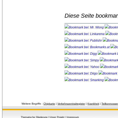
Diese Seite bookmar
Weitere Begriffe :
Chipkarte
| 
Verkehrszentralregister
| 
Krankheit
| 
Teilkonnosse
Thematische Gliederung
| 
Unser Projekt
| 
Impressum