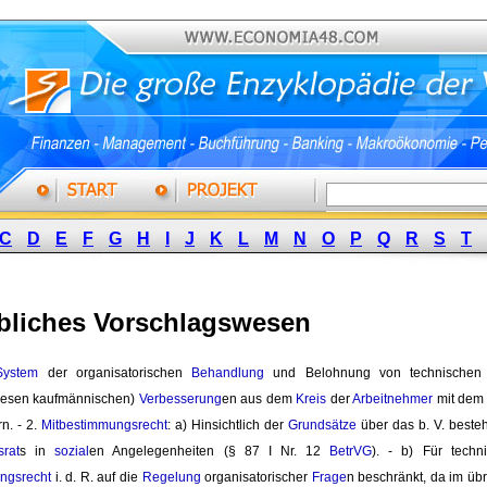
C
D
E
F
G
H
I
J
K
L
M
N
O
P
Q
R
S
T
ebliches Vorschlagswesen
System
der organisatorischen 
Behandlung
und Belohnung von technischen un
wesen kaufmännischen)
Verbesserung
en aus dem
Kreis
der 
Arbeitnehmer
mit dem
n. - 2.
Mitbestimmungsrecht
: a) Hinsichtlich der
Grundsätze
über das b. V. besteh
srat
s in
sozial
en Angelegenheiten (§ 87 I Nr. 12
BetrVG
). - b) Für techn
ngsrecht
i. d. R. auf die 
Regelung
organisatorischer 
Frage
n beschränkt, da im üb