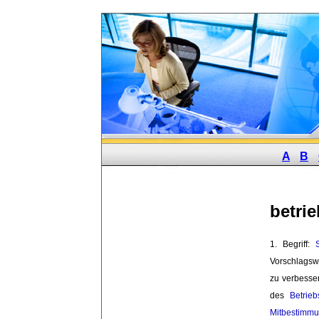
A
B
betri
1. Begriff: 
Vorschlags
zu verbesser
des 
Betrieb
Mitbestimmu