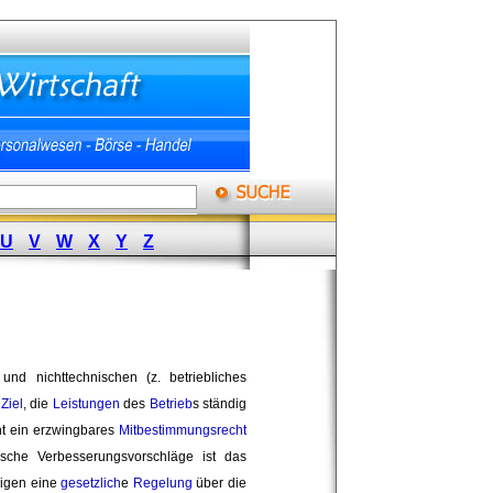
U
V
W
X
Y
Z
d nichttechnischen (z. betriebliches 
 
Ziel
, die
Leistungen
des 
Betrieb
s ständig
t ein erzwingbares 
Mitbestimmungsrecht
ische Verbesserungsvorschläge ist das
rigen eine
gesetzlich
e
Regelung
über die 