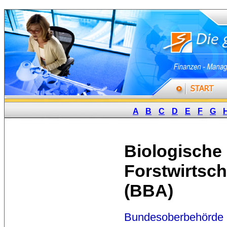
A
B
C
D
E
F
G
Biologische
Forstwirtsc
(BBA)
Bundesoberbehörde