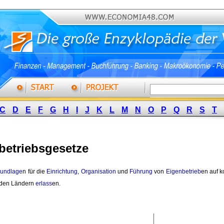
C
D
E
F
G
H
I
J
K
L
M
N
O
P
Q
R
S
T
betriebsgesetze
rundlage
n für die
Einrichtung
,
Organisation
und 
Führung
von 
Eigenbetrieb
en auf 
 den Ländern
erlass
en.