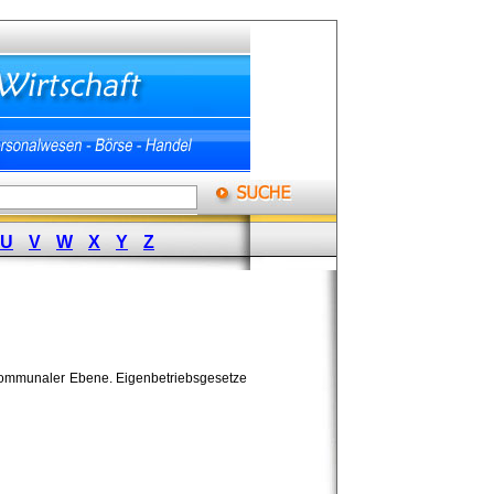
U
V
W
X
Y
Z
kommunaler Ebene. Eigenbetriebsgesetze