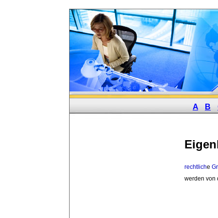
A
B
Eigen
rechtlich
e
G
werden von