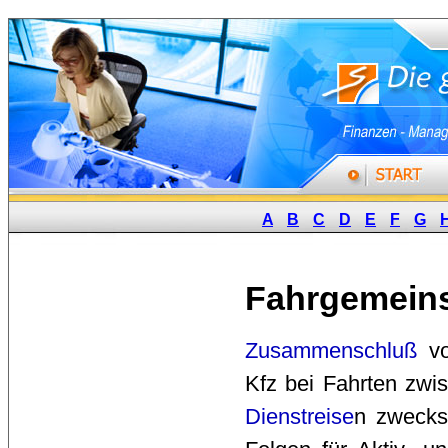
A
B
C
D
E
F
G
Fahrgemeins
Zusammenschluß
vo
Kfz bei Fahrten zw
Dienstreise
n zweck