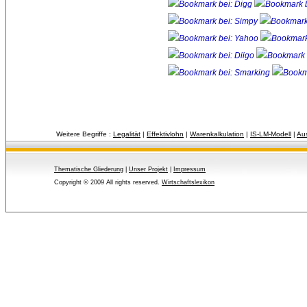
Weitere Begriffe :
Legalität
| 
Effektivlohn
| 
Warenkalkulation
| 
IS-LM-Modell
| 
Aus
Thematische Gliederung
| 
Unser Projekt
| 
Impressum
Copyright © 2009 All rights reserved.
Wirtschaftslexikon