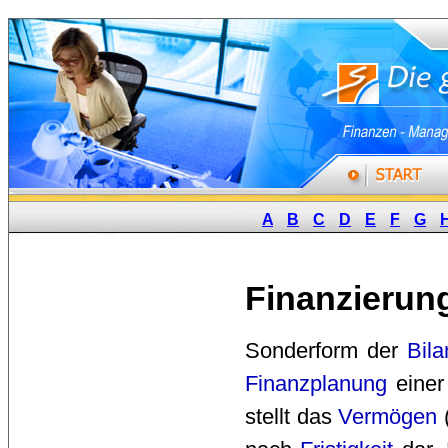
A
B
C
D
E
F
G
Finanzierun
Sonderform der 
Bila
Finanzplanung
einer
stellt das
Vermögen