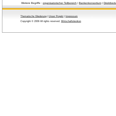
Weitere Begriffe :
organisatorischer Teilbereich
| 
Bankenkonsortium
| 
Direktbeda
Thematische Gliederung
| 
Unser Projekt
| 
Impressum
Copyright © 2009 All rights reserved.
Wirtschaftslexikon