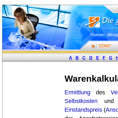
A
B
C
D
E
F
G
Warenkalkul
Ermittlung
des 
Ve
Selbstkosten
und
Einstandspreis
(
Ansc