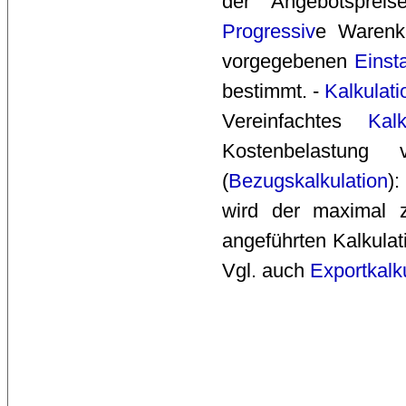
der Angebotsprei
Progressiv
e Warenka
vorgegebenen
Einst
bestimmt. - 
Kalkulat
Vereinfachtes 
Kal
Kostenbelastun
(
Bezugskalkulation
)
wird der maximal 
angeführten Kalkula
Vgl. auch
Exportkalk