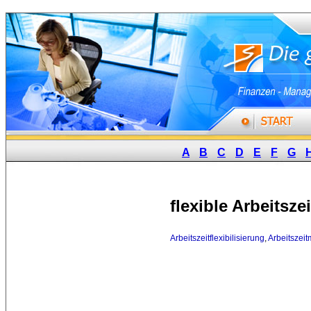
A
B
C
D
E
F
G
flexible Arbeitszei
Arbeitszeitflexibilisierung
,
Arbeitszeit