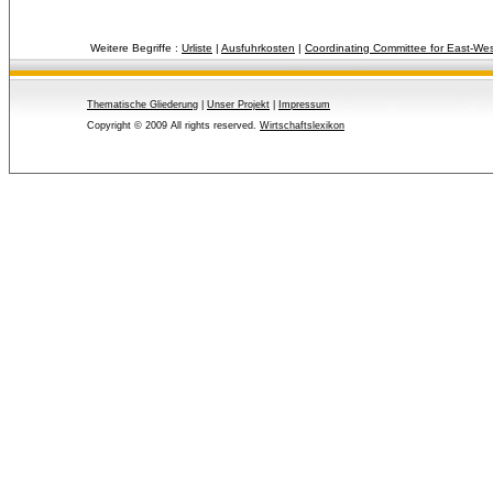
Weitere Begriffe :
Urliste
| 
Ausfuhrkosten
| 
Coordinating Committee for East-Wes
Thematische Gliederung
| 
Unser Projekt
| 
Impressum
Copyright © 2009 All rights reserved.
Wirtschaftslexikon