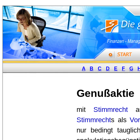
A
B
C
D
E
F
G
Genußaktie
mit 
Stimmrecht
aus
Stimmrecht
s als
Vor
nur bedingt taugli