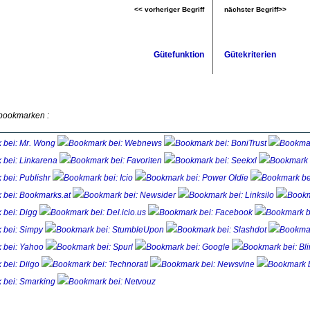
<< vorheriger Begriff
nächster Begriff>>
Gütefunktion
Gütekriterien
 bookmarken :