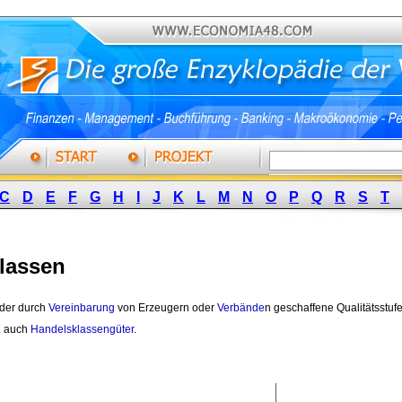
C
D
E
F
G
H
I
J
K
L
M
N
O
P
Q
R
S
T
lassen
der durch 
Vereinbarung
von Erzeugern oder 
Verbände
n geschaffene Qualitätsstuf
l. auch
Handelsklassengüter
.