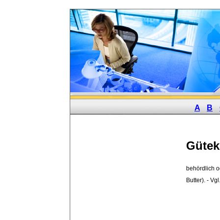
A
B
Gütek
behördlich o
Butter). - Vg