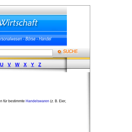
U
V
W
X
Y
Z
en für bestimmte
Handelswaren
(z. B. Eier, 