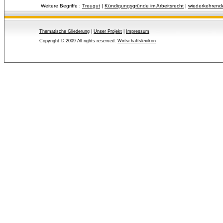
Weitere Begriffe :
Treugut
| 
Kündigungsgründe im Arbeitsrecht
| 
wiederkehrend
Thematische Gliederung
| 
Unser Projekt
| 
Impressum
Copyright © 2009 All rights reserved.
Wirtschaftslexikon