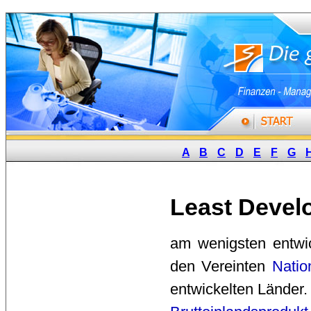
A
B
C
D
E
F
G
Least Devel
am wenigsten entwic
den Vereinten
Natio
entwickelten Länder. 