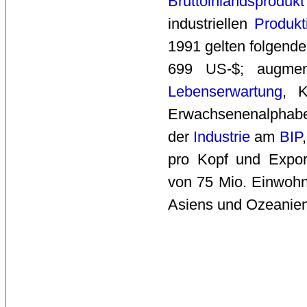
Bruttoinlandsprodukt
industriellen
Produkt
1991 gelten folgend
699 US-$; augme
Lebenserwartung
, K
Erwachsenenalphabeti
der 
Industrie
am 
BIP
pro Kopf und Expor
von 75 Mio. Einwohn
Asiens und Ozeanien