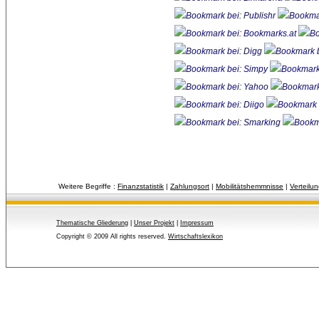
Weitere Begriffe :
Finanzstatistik
| 
Zahlungsort
| 
Mobilitätshemmnisse
| 
Verteilun
Thematische Gliederung
| 
Unser Projekt
| 
Impressum
Copyright © 2009 All rights reserved.
Wirtschaftslexikon