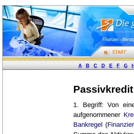
A
B
C
D
E
F
G
Passivkredit
1. Begriff: Von ein
aufgenommener 
Kre
Bankregel
(
Finanzie