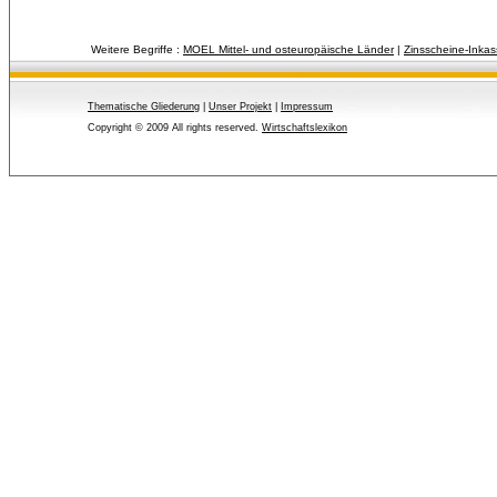
Weitere Begriffe :
MOEL Mittel- und osteuropäische Länder
| 
Zinsscheine-Inka
Thematische Gliederung
| 
Unser Projekt
| 
Impressum
Copyright © 2009 All rights reserved.
Wirtschaftslexikon