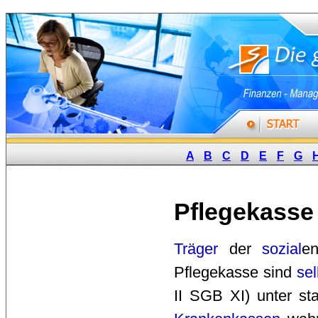
A
B
C
D
E
F
G
Pflegekasse
Träger
der 
sozial
e
Pflegekasse sind
se
II SGB XI) unter sta