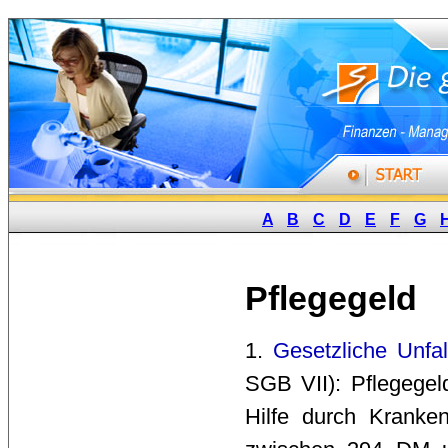
A
B
C
D
E
F
G
Pflegegeld
1. 
Gesetzliche Unfal
SGB VII): Pflegegel
Hilfe durch Kranke