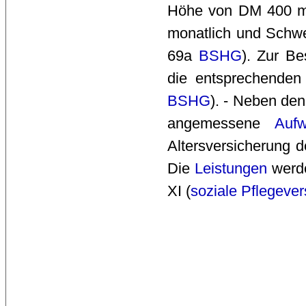
Höhe von DM 400 mo
monatlich und Schwe
69a
BSHG
). Zur B
die entsprechenden
BSHG
). - Neben de
angemessene
Auf
Altersversicherung 
Die
Leistungen
werde
XI (
soziale Pflegeve