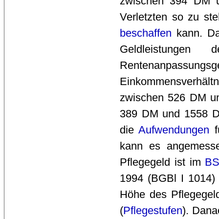
zwischen 394 DM u
Verletzten so zu ste
beschaffen
kann. Das
Geldleistungen
Rentenanpas
Einkommensverhältn
zwischen 526 DM un
389 DM und 1558 DM
die
Aufwendungen
f
kann es angemesse
Pflegegeld ist im
B
1994 (BGBl I 1014) 
Höhe des Pflegegel
(
Pflegestufen
). Dana