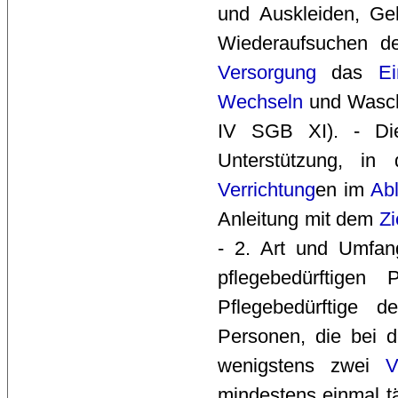
und Auskleiden, Ge
Wiederaufsuchen 
Versorgung
das 
Ei
Wechseln
und Wasch
IV SGB XI). - Die
Unterstützung, in
Verrichtung
en im
Abl
Anleitung mit dem
Zi
- 2. Art und Umfa
pflegebedürftige
Pflegebedürftige 
Personen, die bei d
wenigstens zwei
V
mindestens einmal tä