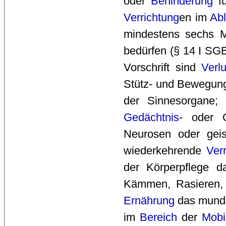
oder 
Behinderung
fü
Verrichtung
en im
Abl
mindestens sechs M
bedürfen (§ 14 I SGB
Vorschrift sind
Verl
Stütz- und Bewegung
der Sinnesorgane; 
Gedächtnis
- oder O
Neurosen oder gei
wiederkehrende
Ver
der Körperpflege d
Kämmen, Rasieren, 
Ernährung
das mundg
im
Bereich
der 
Mobil