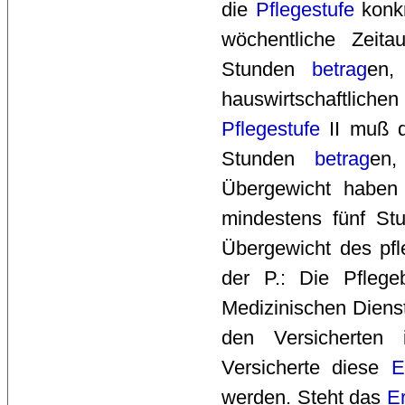
die
Pflegestufe
konkr
wöchentliche Zeita
Stunden
betrag
en,
hauswirtschaftlich
Pflegestufe
II muß d
Stunden
betrag
en,
Übergewicht habe
mindestens fünf St
Übergewicht des pf
der P.: Die Pflege
Medizinischen Diens
den Versicherten 
Versicherte diese
E
werden. Steht das
E