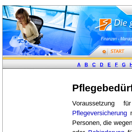
A
B
C
D
E
F
G
Pflegebedürf
Voraussetzung fü
Pflegeversicherung
n
Personen, die wegen 