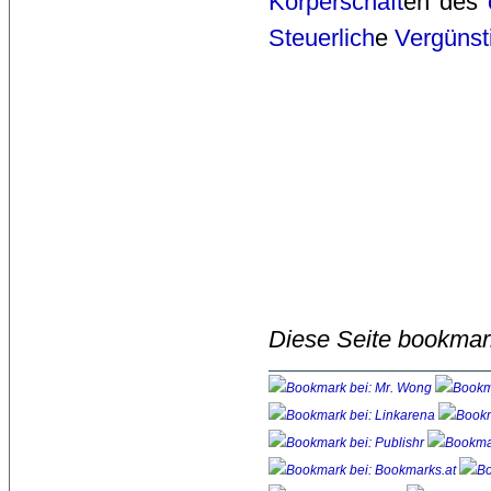
Körperschaft
en des
Steuerlich
e
Vergünst
Diese Seite bookmar