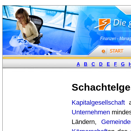
A
B
C
D
E
F
G
Schachtelge
Kapitalgesellschaft
a
Unternehmen
mindest
Ländern,
Gemeinde