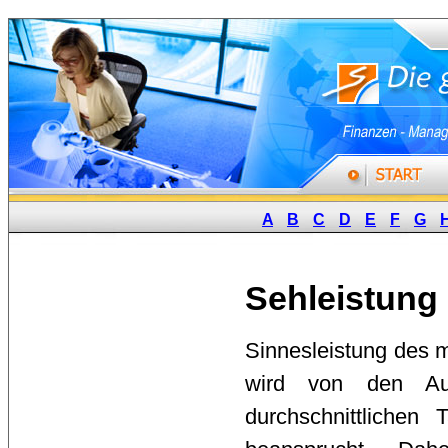
A
B
C
D
E
F
G
Sehleistung
Sinnesleistung des 
wird von den Aug
durchschnittliche