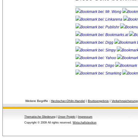
Weitere Begriffe :
Heckscher-Ohlin-Handel
| 
Bruttoergebnis
| 
Verkehrssicherungs
Thematische Gliederung
| 
Unser Projekt
| 
Impressum
Copyright © 2009 All rights reserved.
Wirtschaftslexikon