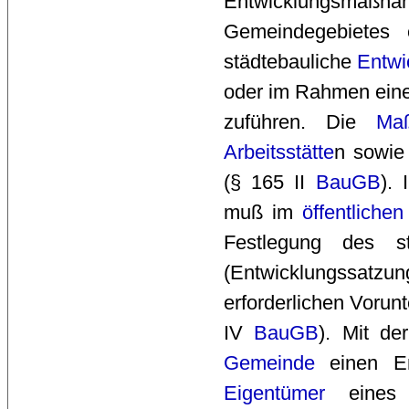
Entwicklungsmaßn
Gemeindegebietes 
städtebauliche
Entwi
oder im Rahmen eine
zuführen. Die 
Ma
Arbeitsstätte
n sowie
(§ 165 II
BauGB
). 
muß im 
öffentlichen
Festlegung des st
(Entwicklungssat
erforderlichen Voru
IV
BauGB
). Mit d
Gemeinde
einen En
Eigentümer
eines i