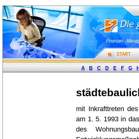
A
B
C
D
E
F
G
städtebaul
mit Inkrafttreten des
am 1. 5. 1993 in da
des Wohnungsbauer